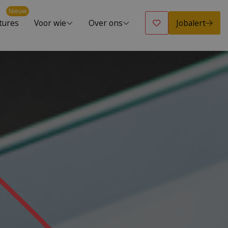
Nieuw
Jobalert
tures
Voor wie
Over ons