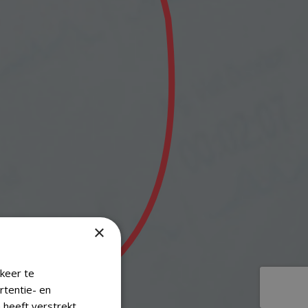
×
keer te
rtentie- en
 heeft verstrekt