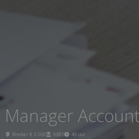
Manager Accoun
Breda
> € 5.500
HBO
40 uur