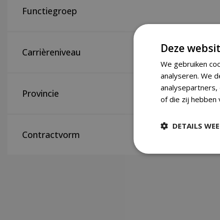
Functiegroep
Deze websit
Carrièreniveau
We gebruiken coo
analyseren. We d
analysepartners,
Provincie
of die zij hebben
DETAILS WE
Contractvorm