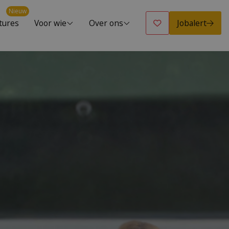
Nieuw
Jobalert
tures
Voor wie
Over ons