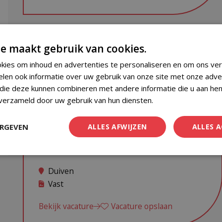
e maakt gebruik van cookies.
Nieuw
Aangiftemedewerker
kies om inhoud en advertenties te personaliseren en om ons ver
elen ook informatie over uw gebruik van onze site met onze adve
 die deze kunnen combineren met andere informatie die u aan hen
€ 3.200 - € 4.500 | 32 - 40 uur | Wil jij werken
 verzameld door uw gebruik van hun diensten.
Privacybeleid
aan uiteenlopende fiscale vraagstukken
binnen een professionele organisatie met
ERGEVEN
ALLES AFWIJZEN
ALLES 
veel ontwikkelmogelij...
Duiven
Vast
Bekijk vacature
Vacature opslaan