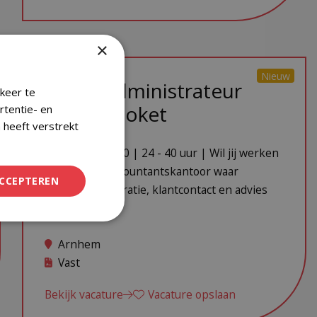
×
Nieuw
Salarisadministrateur
keer te
Nmbrs/Loket
rtentie- en
 heeft verstrekt
€ 3.500 - € 5.000 | 24 - 40 uur | Wil jij werken
binnen een accountantskantoor waar
ACCEPTEREN
salarisadministratie, klantcontact en advies
samenkomen?
Arnhem
Vast
Bekijk vacature
Vacature opslaan