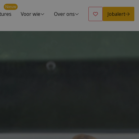
Nieuw
Jobalert
tures
Voor wie
Over ons