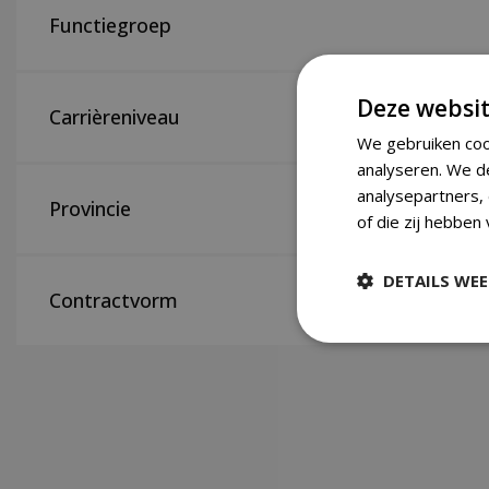
Functiegroep
Deze websit
Carrièreniveau
We gebruiken coo
analyseren. We d
analysepartners,
Provincie
of die zij hebben
DETAILS WE
Contractvorm