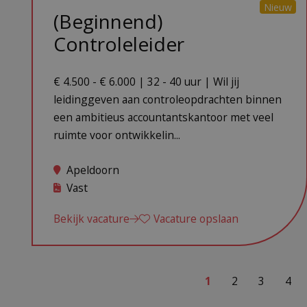
Nieuw
(Beginnend)
Controleleider
€ 4.500 - € 6.000 | 32 - 40 uur | Wil jij
leidinggeven aan controleopdrachten binnen
een ambitieus accountantskantoor met veel
ruimte voor ontwikkelin...
Apeldoorn
Vast
Bekijk vacature
Vacature opslaan
1
2
3
4