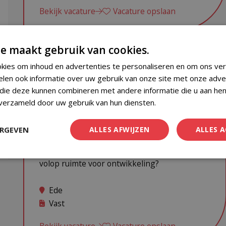
Bekijk vacature
Vacature opslaan
e maakt gebruik van cookies.
kies om inhoud en advertenties te personaliseren en om ons ver
Nieuw
Senior Payroll
elen ook informatie over uw gebruik van onze site met onze adve
 die deze kunnen combineren met andere informatie die u aan hen
Professional
 verzameld door uw gebruik van hun diensten.
Privacybeleid
€ 4.500 - € 6.000 | 32 - 40 uur | Wil jij
ERGEVEN
ALLES AFWIJZEN
ALLES 
complexe salarisvraagstukken oplossen
binnen een gespecialiseerd kantoor met
volop ruimte voor ontwikkeling?
Ede
Vast