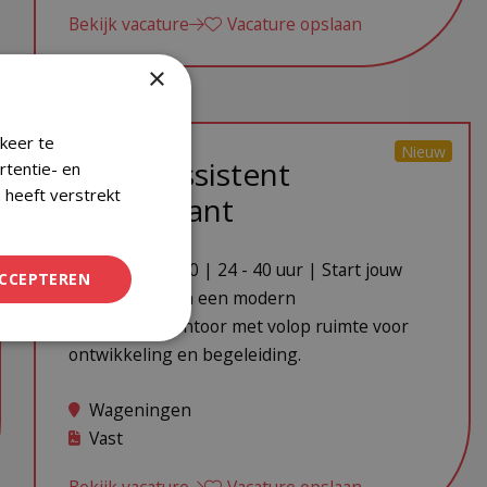
Bekijk vacature
Vacature opslaan
×
keer te
Nieuw
Junior Assistent
rtentie- en
 heeft verstrekt
Accountant
€ 2.500 - € 3.500 | 24 - 40 uur | Start jouw
ACCEPTEREN
carrière binnen een modern
accountantskantoor met volop ruimte voor
ontwikkeling en begeleiding.
Wageningen
Vast