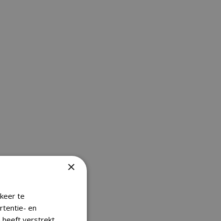
×
keer te
rtentie- en
 heeft verstrekt