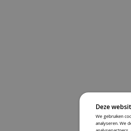
Deze websit
We gebruiken coo
analyseren. We d
analysepartners,