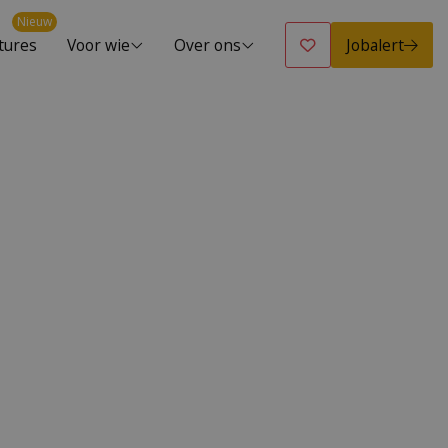
Nieuw
Jobalert
tures
Voor wie
Over ons