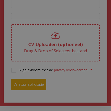
kennis en ervaring;
Een hecht team van enthousiaste en gedreven collega’s in
een informele werkomgeving;
Volop opleidingsmogelijkheden;
28 vakantiedagen en een mobiliteitsregeling.
Functie-eisen
CV Uploaden (optioneel)
Je bent analytisch, zelfstandig en communicatief sterk;
Je beschikt over een ondernemende houding en hecht veel
waarde aan professionaliteit en collegialiteit;
Je volgt of hebt een afgeronde (HBO) opleiding richting
Ik ga akkoord met de
privacy voorwaarden
.
Accountancy of Bedrijfseconomie;
Je wilt je ontwikkelen in de Accountancy en eventueel je titel
behalen;
Verstuur sollicitatie
Je hecht waarde aan een fijne werksfeer en goede
onderlinge contacten;
Je hebt relevante stage of werkervaring.