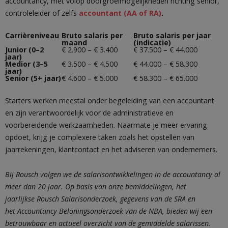
accountancy, met volop doorgroeimogelijkheden richting senior,
controleleider of zelfs
accountant (AA of RA)
.
Carrièreniveau
Bruto salaris per
Bruto salaris per jaar
maand
(indicatie)
Junior (0–2
€ 2.900 – € 3.400
€ 37.500 – € 44.000
jaar)
Medior (3–5
€ 3.500 – € 4.500
€ 44.000 – € 58.300
jaar)
Senior (5+ jaar)
€ 4.600 – € 5.000
€ 58.300 – € 65.000
Starters werken meestal onder begeleiding van een accountant
en zijn verantwoordelijk voor de administratieve en
voorbereidende werkzaamheden. Naarmate je meer ervaring
opdoet, krijg je complexere taken zoals het opstellen van
jaarrekeningen, klantcontact en het adviseren van ondernemers.
Bij Rousch volgen we de salarisontwikkelingen in de accountancy al
meer dan 20 jaar. Op basis van onze bemiddelingen, het
jaarlijkse Rousch Salarisonderzoek, gegevens van de SRA en
het Accountancy Beloningsonderzoek van de NBA, bieden wij een
betrouwbaar en actueel overzicht van de gemiddelde salarissen.